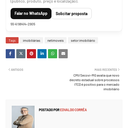
(público, produto, preço e localização).
Falar no WhatsApp
Solicitar proposta
55 41 98414-2905
Tags
imobiliárias
netimoveis
setor imobiliário
ANTIGOS
MAIS RECENTES
CMI/Secovi-MG avalia que novo
decreto estadual sobre processos
ITCD é positivo para o mercado
imobiliário
POSTADO POR
EDVALDO CORRÊA