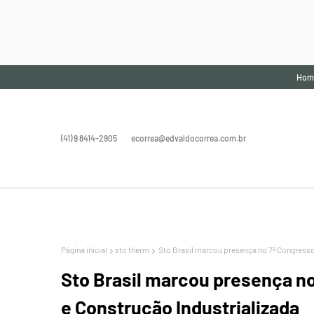
Hom
(41) 9 8414-2905
ecorrea@edvaldocorrea.com.br
Página inicial
sto therm
Sto Brasil marcou presença no 7º Congresso
Sto Brasil marcou presença n
e Construção Industrializada