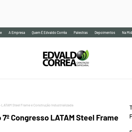
e
A Empresa
Quem É Edvaldo Corrêa
Palestras
Depoimentos
Na Míd
 LATAM Steel Frame e Construção Industrializada
o 7º Congresso LATAM Steel Frame