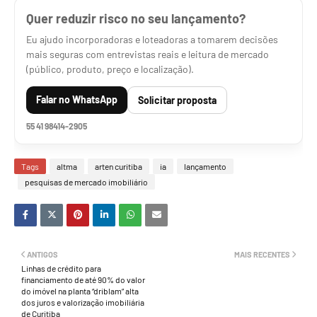
Quer reduzir risco no seu lançamento?
Eu ajudo incorporadoras e loteadoras a tomarem decisões
mais seguras com entrevistas reais e leitura de mercado
(público, produto, preço e localização).
Falar no WhatsApp
Solicitar proposta
55 41 98414-2905
Tags
altma
arten curitiba
ia
lançamento
pesquisas de mercado imobiliário
ANTIGOS
MAIS RECENTES
Linhas de crédito para
financiamento de até 90% do valor
do imóvel na planta “driblam” alta
dos juros e valorização imobiliária
de Curitiba