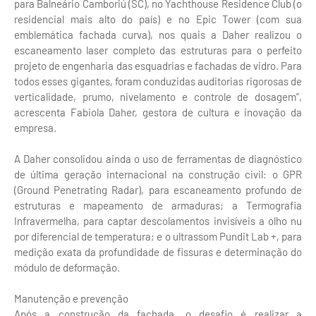
para Balneário Camboriú (SC), no Yachthouse Residence Club (o
residencial mais alto do país) e no Epic Tower (com sua
emblemática fachada curva), nos quais a Daher realizou o
escaneamento laser completo das estruturas para o perfeito
projeto de engenharia das esquadrias e fachadas de vidro. Para
todos esses gigantes, foram conduzidas auditorias rigorosas de
verticalidade, prumo, nivelamento e controle de dosagem”,
acrescenta Fabiola Daher, gestora de cultura e inovação da
empresa.
A Daher consolidou ainda o uso de ferramentas de diagnóstico
de última geração internacional na construção civil: o GPR
(Ground Penetrating Radar), para escaneamento profundo de
estruturas e mapeamento de armaduras; a Termografia
Infravermelha, para captar descolamentos invisíveis a olho nu
por diferencial de temperatura; e o ultrassom Pundit Lab +, para
medição exata da profundidade de fissuras e determinação do
módulo de deformação.
Manutenção e prevenção
Após a construção da fachada, o desafio é realizar a