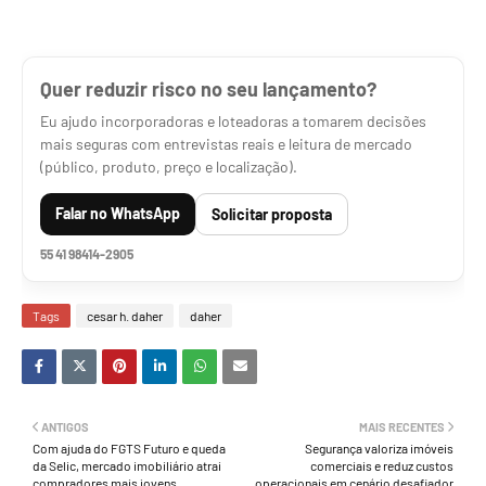
Quer reduzir risco no seu lançamento?
Eu ajudo incorporadoras e loteadoras a tomarem decisões
mais seguras com entrevistas reais e leitura de mercado
(público, produto, preço e localização).
Falar no WhatsApp
Solicitar proposta
55 41 98414-2905
Tags
cesar h. daher
daher
ANTIGOS
MAIS RECENTES
Com ajuda do FGTS Futuro e queda
Segurança valoriza imóveis
da Selic, mercado imobiliário atrai
comerciais e reduz custos
compradores mais jovens
operacionais em cenário desafiador