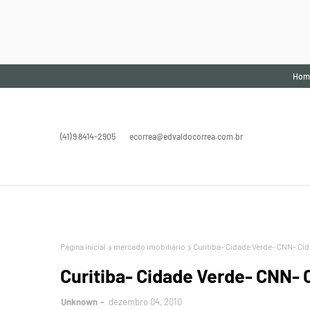
Hom
(41) 9 8414-2905
ecorrea@edvaldocorrea.com.br
Página inicial
mercado imobiliário
Curitiba- Cidade Verde- CNN- Cid
Curitiba- Cidade Verde- CNN- 
Unknown
dezembro 04, 2010