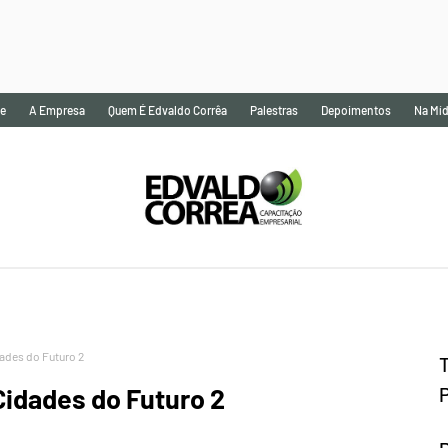
e
A Empresa
Quem É Edvaldo Corrêa
Palestras
Depoimentos
Na Míd
ades do Futuro 2
Cidades do Futuro 2