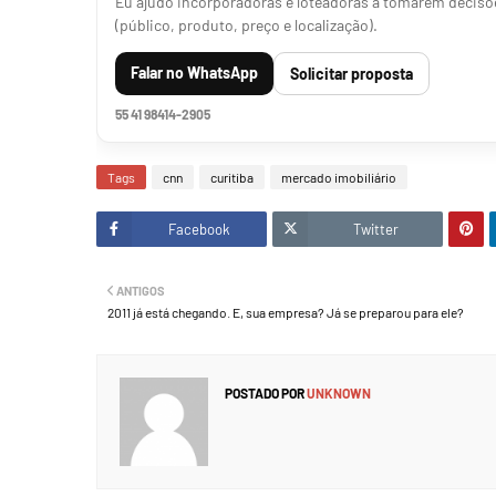
Eu ajudo incorporadoras e loteadoras a tomarem decisõe
(público, produto, preço e localização).
Falar no WhatsApp
Solicitar proposta
55 41 98414-2905
Tags
cnn
curitiba
mercado imobiliário
Facebook
Twitter
ANTIGOS
2011 já está chegando. E, sua empresa? Já se preparou para ele?
POSTADO POR
UNKNOWN