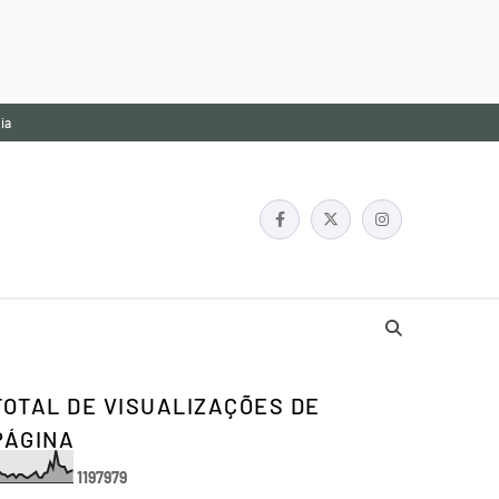
ia
TOTAL DE VISUALIZAÇÕES DE
PÁGINA
1
1
9
7
9
7
9