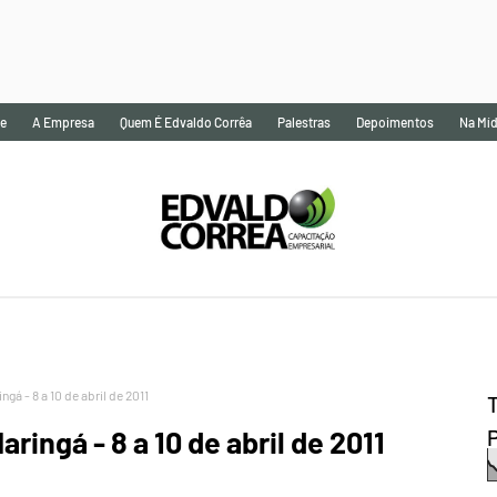
e
A Empresa
Quem É Edvaldo Corrêa
Palestras
Depoimentos
Na Míd
ngá - 8 a 10 de abril de 2011
aringá - 8 a 10 de abril de 2011