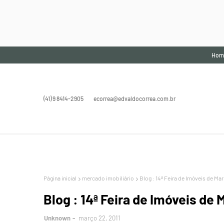
Hom
(41) 9 8414-2905
ecorrea@edvaldocorrea.com.br
Página inicial
mercado imobiliário
Blog : 14ª Feira de Imóveis de Mari
Blog : 14ª Feira de Imóveis de M
Unknown
março 22, 2011