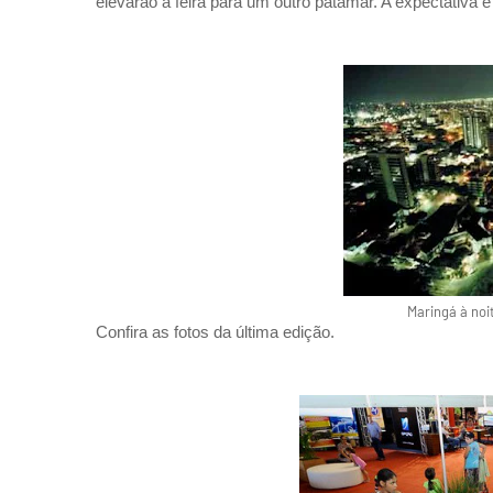
elevarão a feira para um outro patamar. A expectativa é
Maringá à noi
Confira as fotos da última edição.