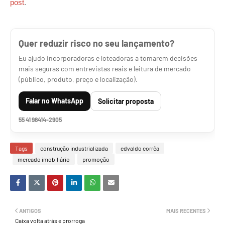
post
.
Quer reduzir risco no seu lançamento?
Eu ajudo incorporadoras e loteadoras a tomarem decisões
mais seguras com entrevistas reais e leitura de mercado
(público, produto, preço e localização).
Falar no WhatsApp
Solicitar proposta
55 41 98414-2905
Tags
construção industrializada
edvaldo corrêa
mercado imobiliário
promoção
ANTIGOS
MAIS RECENTES
Caixa volta atrás e prorroga