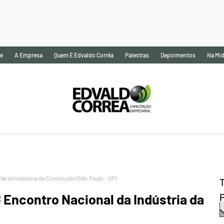
e
A Empresa
Quem É Edvaldo Corrêa
Palestras
Depoimentos
Na Míd
l da Indústria da Construção (São Paulo - SP)
Encontro Nacional da Indústria da