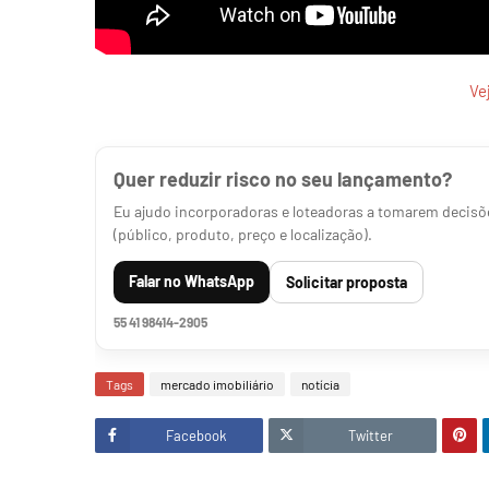
Ve
Quer reduzir risco no seu lançamento?
Eu ajudo incorporadoras e loteadoras a tomarem decisõe
(público, produto, preço e localização).
Falar no WhatsApp
Solicitar proposta
55 41 98414-2905
Tags
mercado imobiliário
notícia
Facebook
Twitter