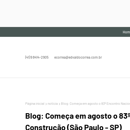
Hom
(41) 9 8414-2905
ecorrea@edvaldocorrea.com.br
Página inicial
notícia
Blog: Começa em agosto o 83º Encontro Naciona
Blog: Começa em agosto o 83º 
Construção (São Paulo - SP)