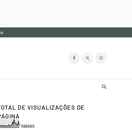
ia
TOTAL DE VISUALIZAÇÕES DE
PÁGINA
1
1
9
8
6
6
5