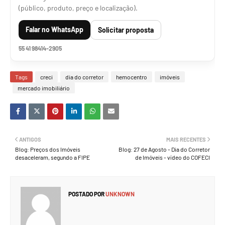
(público, produto, preço e localização).
Falar no WhatsApp
Solicitar proposta
55 41 98414-2905
Tags
creci
dia do corretor
hemocentro
imóveis
mercado imobiliário
ANTIGOS
MAIS RECENTES
Blog: Preços dos Imóveis
Blog: 27 de Agosto - Dia do Corretor
desaceleram, segundo a FIPE
de Imóveis - vídeo do COFECI
POSTADO POR
UNKNOWN