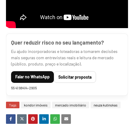
Quer reduzir risco no seu lançamento?
Eu ajudo incorporadoras e loteadoras a tomarem decisões
mais seguras com entrevistas reais e leitura de mercado
(público, produto, preço e localização).
Falar no WhatsApp
Solicitar proposta
55 41 98414-2905
Tags
kondor imóveis
mercado imobiliário
neuza kutinskas