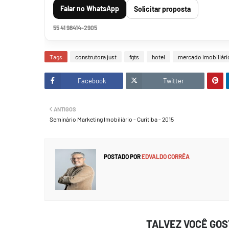
Falar no WhatsApp
Solicitar proposta
55 41 98414-2905
Tags
construtora just
fgts
hotel
mercado imobiliári
Facebook
Twitter
ANTIGOS
Seminário Marketing Imobiliário - Curitiba - 2015
POSTADO POR
EDVALDO CORRÊA
TALVEZ VOCÊ GO