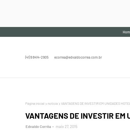
Hom
(41) 9 8414-2905
ecorrea@edvaldocorrea.com.br
Página inicial
notícia
VANTAGENS DE INVESTIR EM UNIDADES HOTE
VANTAGENS DE INVESTIR EM 
Edvaldo Corrêa
maio 27, 2015