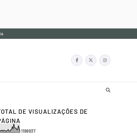
ia
TOTAL DE VISUALIZAÇÕES DE
PÁGINA
1
1
9
8
9
3
7