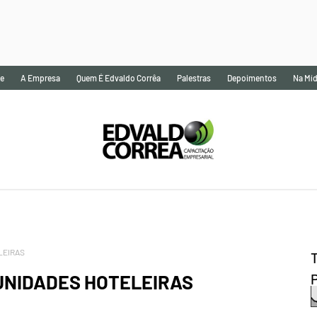
e
A Empresa
Quem É Edvaldo Corrêa
Palestras
Depoimentos
Na Míd
LEIRAS
UNIDADES HOTELEIRAS