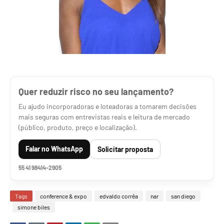
Quer reduzir risco no seu lançamento?
Eu ajudo incorporadoras e loteadoras a tomarem decisões
mais seguras com entrevistas reais e leitura de mercado
(público, produto, preço e localização).
Falar no WhatsApp
Solicitar proposta
55 41 98414-2905
Tags
conference & expo
edvaldo corrêa
nar
san diego
simone biles