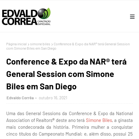
Página inicial
simone biles
Conference & Expo da NAR® terá General Session
com Simone Biles em San Diego
Conference & Expo da NAR® terá
General Session com Simone
Biles em San Diego
Edvaldo Corrêa
outubro 16, 2021
Uma das General Sessions da Conference & Expo da National
Association of Realtors
®
deste ano terá
Simone Biles
, a ginasta
mais condecorada da história. Primeira mulher a conquistar
cinco títulos do Campeonato Mundial; e, além disso, possui 25