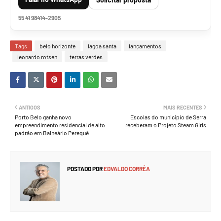
55 41 98414-2905
Tags
belo horizonte
lagoa santa
lançamentos
leonardo rotsen
terras verdes
ANTIGOS
MAIS RECENTES
Porto Belo ganha novo
Escolas do município de Serra
empreendimento residencial de alto
receberam o Projeto Steam Girls
padrão em Balneário Perequê
POSTADO POR
EDVALDO CORRÊA