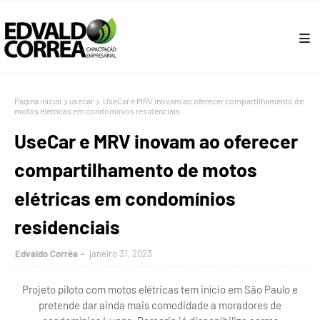
Página inicial
usecar
UseCar e MRV inovam ao oferecer compartilhamento de
motos elétricas em condomínios residenciais
UseCar e MRV inovam ao oferecer
compartilhamento de motos
elétricas em condomínios
residenciais
Edvaldo Corrêa
janeiro 31, 2023
Projeto piloto com motos elétricas tem início em São Paulo e
pretende dar ainda mais comodidade a moradores de