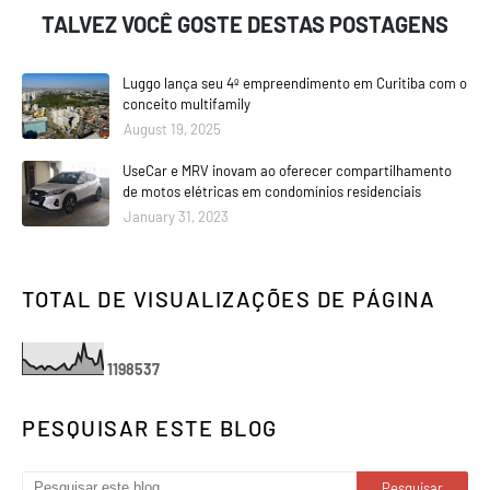
TALVEZ VOCÊ GOSTE DESTAS POSTAGENS
Luggo lança seu 4º empreendimento em Curitiba com o
conceito multifamily
August 19, 2025
UseCar e MRV inovam ao oferecer compartilhamento
de motos elétricas em condomínios residenciais
January 31, 2023
TOTAL DE VISUALIZAÇÕES DE PÁGINA
1
1
9
8
5
3
7
PESQUISAR ESTE BLOG