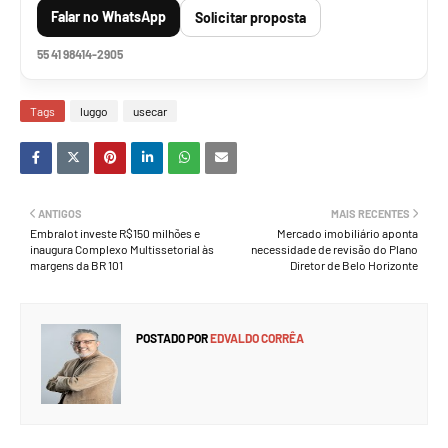
Falar no WhatsApp
Solicitar proposta
55 41 98414-2905
Tags
luggo
usecar
ANTIGOS
MAIS RECENTES
Embralot investe R$150 milhões e
Mercado imobiliário aponta
inaugura Complexo Multissetorial às
necessidade de revisão do Plano
margens da BR 101
Diretor de Belo Horizonte
POSTADO POR
EDVALDO CORRÊA