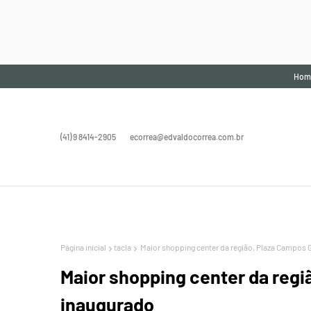
Hom
(41) 9 8414-2905
ecorrea@edvaldocorrea.com.br
Página inicial
tacla
Maior shopping center da região, Plaza Campos G
Maior shopping center da regi
inaugurado