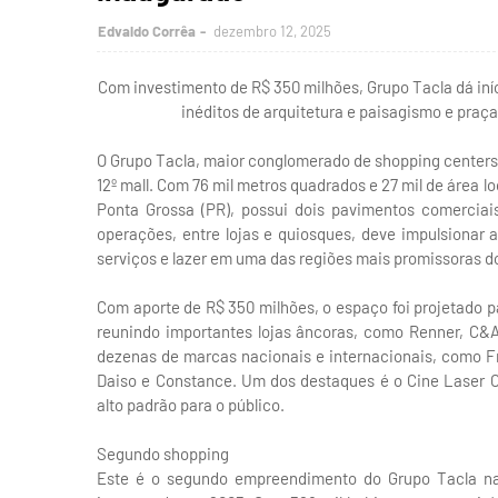
Edvaldo Corrêa
dezembro 12, 2025
Com investimento de R$ 350 milhões, Grupo Tacla dá iní
inéditos de arquitetura e paisagismo e praça
O Grupo Tacla, maior conglomerado de shopping centers do 
12º mall. Com 76 mil metros quadrados e 27 mil de área l
Ponta Grossa (PR), possui dois pavimentos comerciai
operações, entre lojas e quiosques, deve impulsionar 
serviços e lazer em uma das regiões mais promissoras do
Com aporte de R$ 350 milhões, o espaço foi projetado p
reunindo importantes lojas âncoras, como Renner, C&A
dezenas de marcas nacionais e internacionais, como F
Daiso e Constance. Um dos destaques é o Cine Laser C
alto padrão para o público.
Segundo shopping
Este é o segundo empreendimento do Grupo Tacla na 