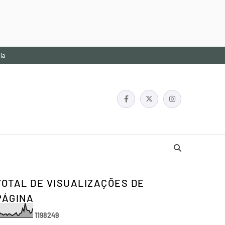
ia
TOTAL DE VISUALIZAÇÕES DE
PÁGINA
1
1
9
8
2
4
9