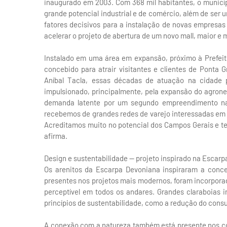
inaugurado em 2003. Com 368 mil habitantes, o municí
grande potencial industrial e de comércio, além de ser
fatores decisivos para a instalação de novas empresa
acelerar o projeto de abertura de um novo mall, maior e m
Instalado em uma área em expansão, próximo à Prefeitu
concebido para atrair visitantes e clientes de Ponta
Aníbal Tacla, essas décadas de atuação na cidade 
impulsionado, principalmente, pela expansão do agron
demanda latente por um segundo empreendimento na 
recebemos de grandes redes de varejo interessadas em
Acreditamos muito no potencial dos Campos Gerais e t
afirma.
Design e sustentabilidade — projeto inspirado na Escar
Os arenitos da Escarpa Devoniana inspiraram a conc
presentes nos projetos mais modernos, foram incorpora
perceptível em todos os andares. Grandes claraboias i
princípios de sustentabilidade, como a redução do consu
A conexão com a natureza também está presente nos cor