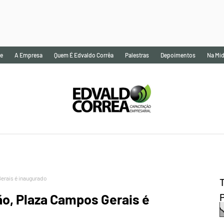
e
A Empresa
Quem É Edvaldo Corrêa
Palestras
Depoimentos
Na Míd
erais é inaugurado
ão, Plaza Campos Gerais é