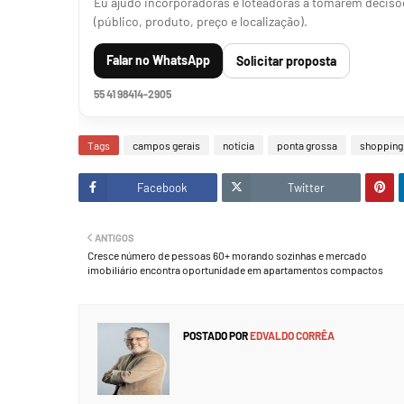
Eu ajudo incorporadoras e loteadoras a tomarem decisõe
(público, produto, preço e localização).
Falar no WhatsApp
Solicitar proposta
55 41 98414-2905
Tags
campos gerais
notícia
ponta grossa
shopping
Facebook
Twitter
ANTIGOS
Cresce número de pessoas 60+ morando sozinhas e mercado
imobiliário encontra oportunidade em apartamentos compactos
POSTADO POR
EDVALDO CORRÊA