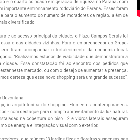
pio é o quarto colocado em geração de riqueza no Paraná, com
 um importante entroncamento rodoviário do Paraná. Esses foram
s e para o aumento do número de moradores da região, além de
ais diversificado.
ra e ao acesso principal da cidade, o Plaza Campos Gerais foi
 Grossa e das cidades vizinhas. Para o empreendedor do Grupo,
permitiram acompanhar o fortalecimento da economia local,
egócio. “Realizamos estudos de viabilidade que demonstraram a
cidade. Essa constatação foi ao encontro dos pedidos que
 estar neste mercado, ou com o desejo de aumentar a presença.
emos certeza que esse novo shopping será um grande sucesso”,
pa Devoniana
epção arquitetônica do shopping. Elementos contemporâneos,
dos - com destaque para o amplo aproveitamento da luz natural,
nstaladas na cobertura do piso L2 e vidros laterais asseguram
mo de energia e integração visual com o exterior.
redores, que reúnem 18 jardins fixos e floreiras suspensas nas