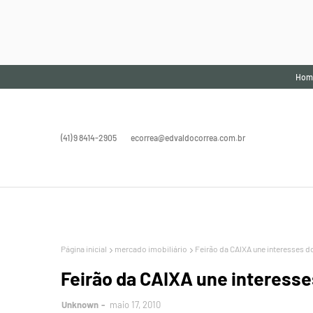
Hom
(41) 9 8414-2905
ecorrea@edvaldocorrea.com.br
Página inicial
mercado imobiliário
Feirão da CAIXA une interesses 
Feirão da CAIXA une interess
Unknown
maio 17, 2010