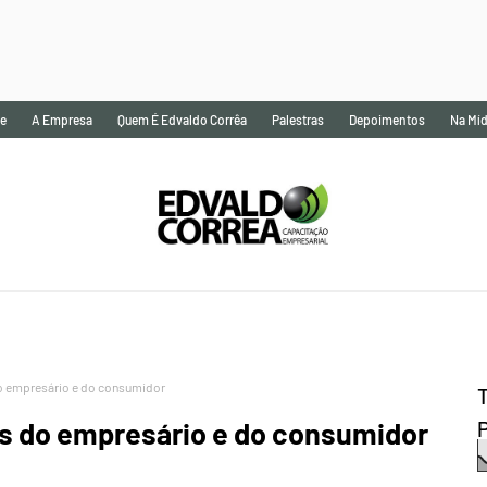
e
A Empresa
Quem É Edvaldo Corrêa
Palestras
Depoimentos
Na Míd
do empresário e do consumidor
es do empresário e do consumidor