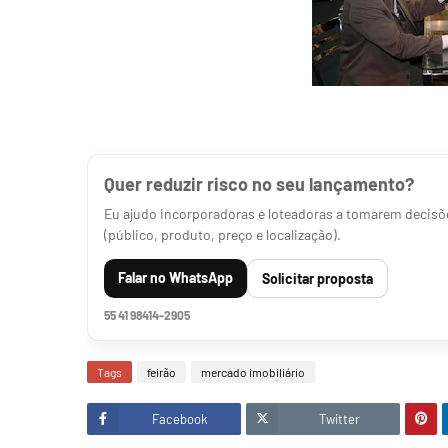
Quer reduzir risco no seu lançamento?
Eu ajudo incorporadoras e loteadoras a tomarem decisõe
(público, produto, preço e localização).
Falar no WhatsApp
Solicitar proposta
55 41 98414-2905
Tags
feirão
mercado imobiliário
Facebook
Twitter