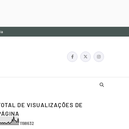
ia
TOTAL DE VISUALIZAÇÕES DE
PÁGINA
1
1
9
8
6
3
2