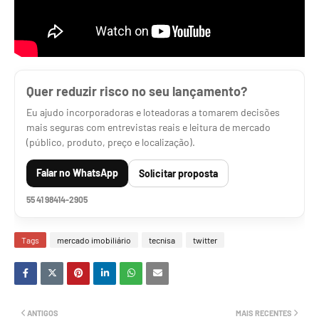
Quer reduzir risco no seu lançamento?
Eu ajudo incorporadoras e loteadoras a tomarem decisões
mais seguras com entrevistas reais e leitura de mercado
(público, produto, preço e localização).
Falar no WhatsApp
Solicitar proposta
55 41 98414-2905
Tags
mercado imobiliário
tecnisa
twitter
ANTIGOS
MAIS RECENTES