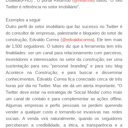
Duailibe(PHD)”. O portal Redimob (
@redimob
) tuitou: “O seu
Twitter é referência no setor imobiliário”.
Exemplos a seguir
Outro perfil do setor imobiliário que faz sucesso no Twitter é
do consultor de empresas, palestrante e blogueiro do setor de
construção, Edvaldo Correa (
@edvaldocorrea
). Ele tem mais
de 1.500 seguidores. O tuiteiro diz que a ferramenta tem três
finalidades: ser um canal para relacionamento com parceiros,
investidores e interessados no setor da construção; ser uma
sustentação para seu "personal branding" e para seu blog
Acontece na Construção; e para buscar e disseminar
conhecimentos. Edvaldo Correa fica conectado cerca de três
horas por dia no Twitter. Mas ele dá um alerta importante. “O
Twitter deve estar na estratégia de ‘Social Media’ como mais
um canal de contato e para complementar as ações offline.
Algumas empresas e perfis pessoais se perdem querendo
vender a qualquer custo e tornando-se invasivas nas redes
sociais. A venda virá naturalmente, quando os seguidores
perceberam a credibilidade, a ética, a transparência e a