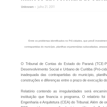
Unknown
julho 21, 2011
Entre os problemas identificados no Pró-cidades, que prevê investime
contrapartidas do município, planilhas orçamentárias subavaliadas, atras
O Tribunal de Contas do Estado do Paraná (TCE-P
Desenvolvimento Social e Urbano de Curitiba (Pró-cid
inadequada das contrapartidas do município, plani
construções e diferenças entre o prazo de execução da
Relatório contendo as irregularidades será encam
instituição que financia o programa. O relatório f
Engenharia e Arquitetura (CEA) do Tribunal. Além de 