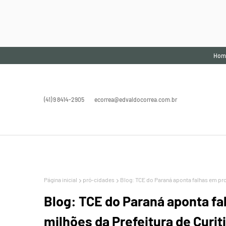
Hom
(41) 9 8414-2905
ecorrea@edvaldocorrea.com.br
Página inicial
pró-cidades
Blog: TCE do Paraná aponta falhas em pro
Blog: TCE do Paraná aponta f
milhões da Prefeitura de Curit