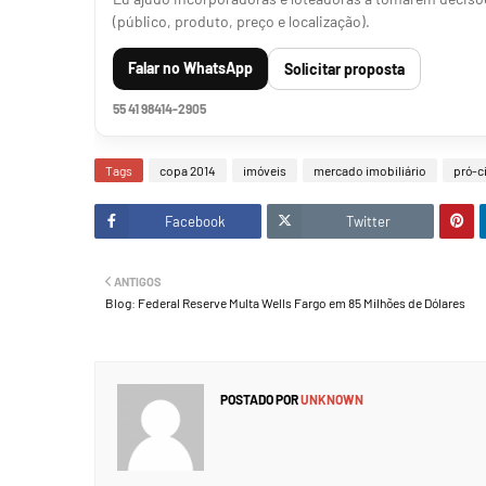
(público, produto, preço e localização).
Falar no WhatsApp
Solicitar proposta
55 41 98414-2905
Tags
copa 2014
imóveis
mercado imobiliário
pró-c
Facebook
Twitter
ANTIGOS
Blog: Federal Reserve Multa Wells Fargo em 85 Milhões de Dólares
POSTADO POR
UNKNOWN