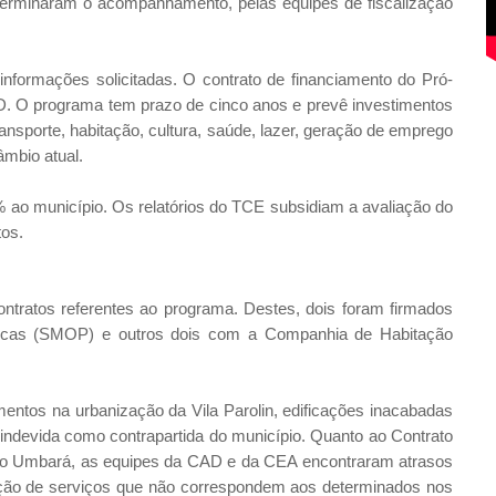
eterminaram o acompanhamento, pelas equipes de fiscalização
informações solicitadas. O contrato de financiamento do Pró-
BID. O programa tem prazo de cinco anos e prevê investimentos
nsporte, habitação, cultura, saúde, lazer, geração de emprego
âmbio atual.
% ao município. Os relatórios do TCE subsidiam a avaliação do
tos.
ontratos referentes ao programa. Destes, dois foram firmados
licas (SMOP) e outros dois com a Companhia de Habitação
entos na urbanização da Vila Parolin, edificações inacabadas
a indevida como contrapartida do município. Quanto ao Contrato
irro Umbará, as equipes da CAD e da CEA encontraram atrasos
cução de serviços que não correspondem aos determinados nos