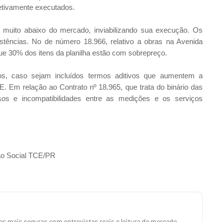
fetivamente executados.
 muito abaixo do mercado, inviabilizando sua execução. Os
ências. No de número 18.966, relativo a obras na Avenida
que 30% dos itens da planilha estão com sobrepreço.
uros, caso sejam incluídos termos aditivos que aumentem a
 Em relação ao Contrato nº 18.965, que trata do binário das
sos e incompatibilidades entre as medições e os serviços
o Social TCE/PR
s mais seguras com entrevistas reais e leitura de mercado