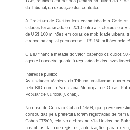
TCE, reunidos em sessão plenária no último dia 7, d
do Tribunal, da execução dos contratos.
A Prefeitura de Curitiba tem encaminhado à Corte as 
cidades foi assinado em 2010 entre a Prefeitura e o 
de US$ 100 milhões em obras de mobilidade urbana, tra
e renda na capital paranaense – R$ 158 milhões pelo c
O BID financia metade do valor, cabendo os outros 50
agente financeiro quanto à regularidade dos investimen
Interesse público
As unidades técnicas do Tribunal analisaram quatro c
pelo BID com a Secretaria Municipal de Obras Púb
Popular de Curitiba (Cohab).
No caso do Contrato Cohab 044/09, que prevê investim
construídas pela prefeitura foram registradas de form
Cohab 075/09, relativo a obras na Vila Unidos, no Ba
nas obras, falta de registros, autorizações para exe