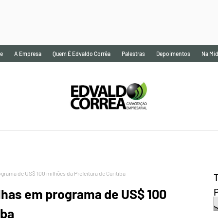
e
A Empresa
Quem É Edvaldo Corrêa
Palestras
Depoimentos
Na Míd
grama de US$ 100 milhões da Prefeitura de Curitiba
alhas em programa de US$ 100
iba