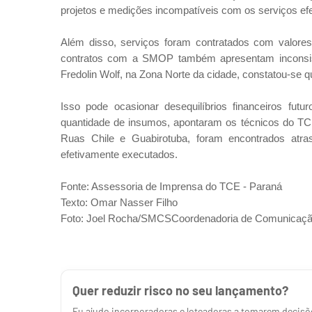
projetos e medições incompatíveis com os serviços e
Além disso, serviços foram contratados com valores
contratos com a SMOP também apresentam inconsist
Fredolin Wolf, na Zona Norte da cidade, constatou-se 
Isso pode ocasionar desequilíbrios financeiros fut
quantidade de insumos, apontaram os técnicos do TCE.
Ruas Chile e Guabirotuba, foram encontrados atra
efetivamente executados.
Fonte: Assessoria de Imprensa do TCE - Paraná
Texto: Omar Nasser Filho
Foto: Joel Rocha/SMCSCoordenadoria de Comunicaçã
Quer reduzir risco no seu lançamento?
Eu ajudo incorporadoras e loteadoras a tomarem decisõe