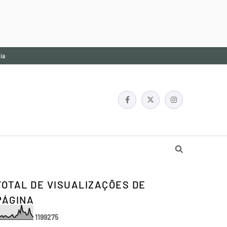
ia
TOTAL DE VISUALIZAÇÕES DE
PÁGINA
1
1
9
9
2
7
5