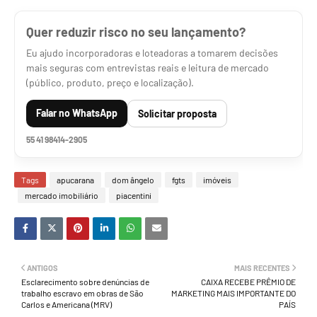
Quer reduzir risco no seu lançamento?
Eu ajudo incorporadoras e loteadoras a tomarem decisões
mais seguras com entrevistas reais e leitura de mercado
(público, produto, preço e localização).
Falar no WhatsApp
Solicitar proposta
55 41 98414-2905
Tags
apucarana
dom ângelo
fgts
imóveis
mercado imobiliário
piacentini
ANTIGOS
MAIS RECENTES
Esclarecimento sobre denúncias de
CAIXA RECEBE PRÊMIO DE
trabalho escravo em obras de São
MARKETING MAIS IMPORTANTE DO
Carlos e Americana (MRV)
PAÍS