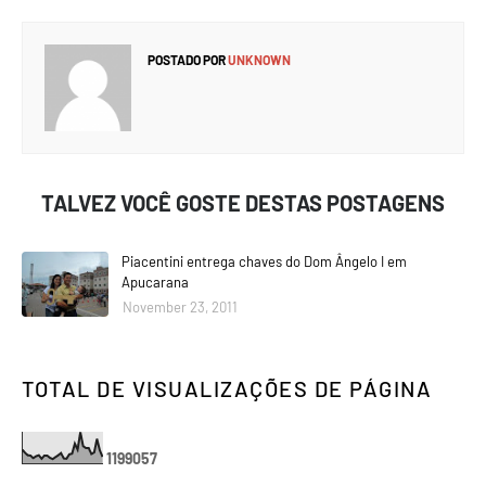
POSTADO POR
UNKNOWN
TALVEZ VOCÊ GOSTE DESTAS POSTAGENS
Piacentini entrega chaves do Dom Ângelo I em
Apucarana
November 23, 2011
TOTAL DE VISUALIZAÇÕES DE PÁGINA
1
1
9
9
0
5
7