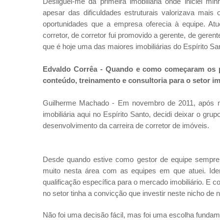
Desliguei-me da primeira imobiliária onde iniciei min
apesar das dificuldades estruturais valorizava mai
oportunidades que a empresa oferecia à equipe. At
corretor, de corretor fui promovido a gerente, de gere
que é hoje uma das maiores imobiliárias do Espírito Sa
Edvaldo Corrêa -
Quando e como começaram os pl
conteúdo, treinamento e consultoria para o setor i
Guilherme Machado - Em novembro de 2011, após ma
imobiliária aqui no Espírito Santo, decidi deixar o g
desenvolvimento da carreira de corretor de imóveis.
Desde quando estive como gestor de equipe sempre fu
muito nesta área com as equipes em que atuei. Ident
qualificação específica para o mercado imobiliário. E
no setor tinha a convicção que investir neste nicho d
Não foi uma decisão fácil, mas foi uma escolha fundam