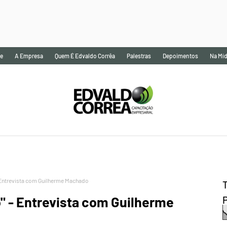
e
A Empresa
Quem É Edvaldo Corrêa
Palestras
Depoimentos
Na Míd
 - Entrevista com Guilherme Machado
o" - Entrevista com Guilherme