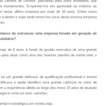
ha carreira de corretor, passando para outra imobiliária, que
s os treinamentos. Empenhei-me em aproveitar ao máximo as
uei nesta ultima empresa por mais de 10 anos. Entrei como
nte a diretor e mais tarde tornei-me sócio desta mesma empresa
nto.
anos de estruturar uma empresa focada em geração de
mobiliário?
is de 8 anos à frente da gestão executiva de uma grande
rupo para atuar como uma das maiores paixões da minha vida: o
i um grande defensor da qualificação profissional e investi
ificava e ainda identifico uma grande carência no setor de
 com a experiência obtida ao longo dos meus 15 anos de atuação
e negócio seria um bom caminho.
ental e estratégica em minha vida.