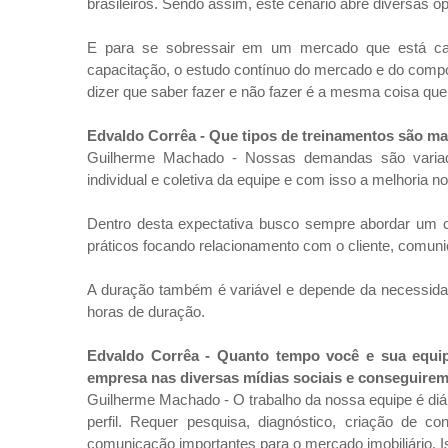
brasileiros. Sendo assim, este cenário abre diversas 
E para se sobressair em um mercado que está ca
capacitação, o estudo contínuo do mercado e do compo
dizer que saber fazer e não fazer é a mesma coisa qu
Edvaldo Corrêa -
Que tipos de treinamentos são mai
Guilherme Machado - Nossas demandas são vari
individual e coletiva da equipe e com isso a melhoria 
Dentro desta expectativa busco sempre abordar um co
práticos focando relacionamento com o cliente, comun
A duração também é variável e depende da necessid
horas de duração.
Edvaldo Corrêa -
Quanto tempo você e sua equipe
empresa nas diversas mídias sociais e conseguirem
Guilherme Machado - O trabalho da nossa equipe é diár
perfil. Requer pesquisa, diagnóstico, criação de 
comunicação importantes para o mercado imobiliário.