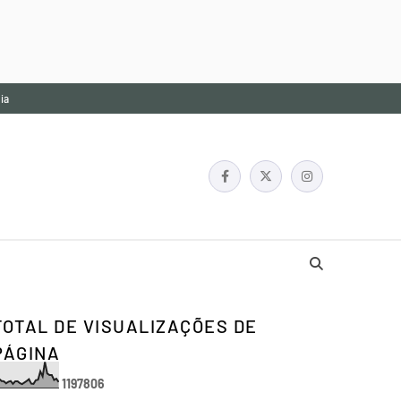
ia
TOTAL DE VISUALIZAÇÕES DE
PÁGINA
1
1
9
7
8
0
6