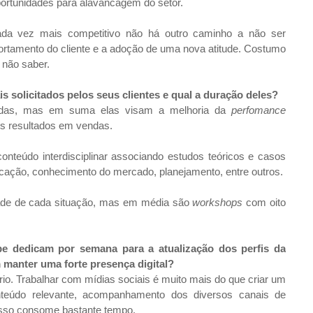
oportunidades para alavancagem do setor.
da vez mais competitivo não há outro caminho a não ser
rtamento do cliente e a adoção de uma nova atitude. Costumo
e não saber.
s solicitados pelos seus clientes e qual a duração deles?
adas, mas em suma elas visam a melhoria da
perfomance
nos resultados em vendas.
nteúdo interdisciplinar associando estudos teóricos e casos
icação, conhecimento do mercado, planejamento, entre outros.
ade de cada situação, mas em média são
workshops
com oito
 dedicam por semana para a atualização dos perfis da
 manter uma forte presença digital?
io. Trabalhar com mídias sociais é muito mais do que criar um
conteúdo relevante, acompanhamento dos diversos canais de
 Isso consome bastante tempo.