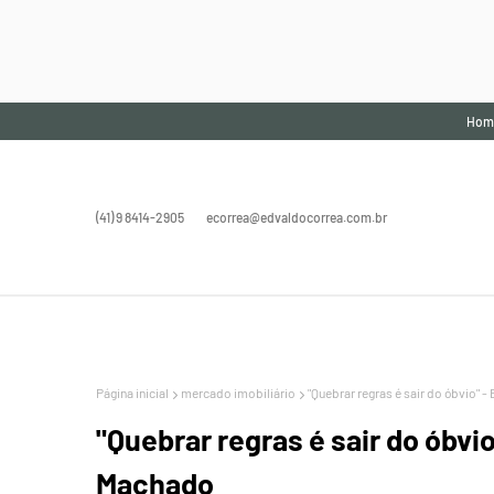
Hom
(41) 9 8414-2905
ecorrea@edvaldocorrea.com.br
Página inicial
mercado imobiliário
"Quebrar regras é sair do óbvio"
"Quebrar regras é sair do óbvi
Machado