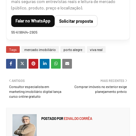
mais seguras com entrevistas reais e leitura de mercado
(público, produto, preço e localização).
Falar no WhatsApp
Solicitar proposta
55 41 98414-2905
Tags
mercado imobiliário
porto alegre
viva real
ANTIGOS
MAIS RECENTES
Consultor especialista em
Comprar imóveis no exterior exige
marketing imobiliário digital lança
planejamento prévio
curso online gratuito
POSTADO POR
EDVALDO CORRÊA