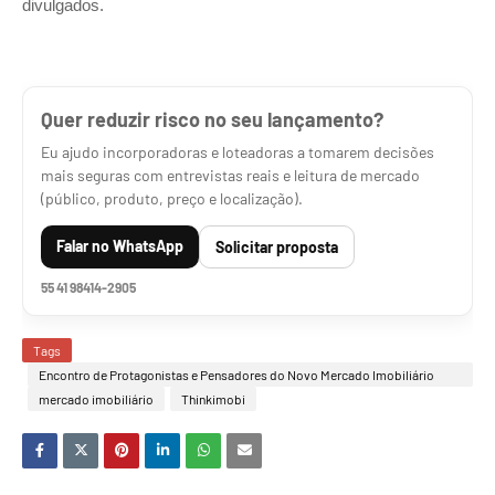
divulgados.
Quer reduzir risco no seu lançamento?
Eu ajudo incorporadoras e loteadoras a tomarem decisões
mais seguras com entrevistas reais e leitura de mercado
(público, produto, preço e localização).
Falar no WhatsApp
Solicitar proposta
55 41 98414-2905
Tags
Encontro de Protagonistas e Pensadores do Novo Mercado Imobiliário
Brasileiro
mercado imobiliário
Thinkimobi