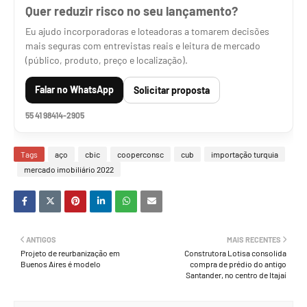
Quer reduzir risco no seu lançamento?
Eu ajudo incorporadoras e loteadoras a tomarem decisões
mais seguras com entrevistas reais e leitura de mercado
(público, produto, preço e localização).
Falar no WhatsApp
Solicitar proposta
55 41 98414-2905
Tags
aço
cbic
cooperconsc
cub
importação turquia
mercado imobiliário 2022
ANTIGOS
MAIS RECENTES
Projeto de reurbanização em
Construtora Lotisa consolida
Buenos Aires é modelo
compra de prédio do antigo
Santander, no centro de Itajaí