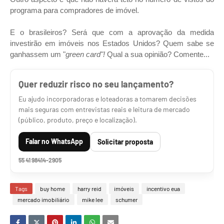
programa para compradores de imóvel.
E o brasileiros? Será que com a aprovação da medida
investirão em imóveis nos Estados Unidos? Quem sabe se
ganhassem um "
green card"!
Qual a sua opinião? Comente...
Quer reduzir risco no seu lançamento?
Eu ajudo incorporadoras e loteadoras a tomarem decisões
mais seguras com entrevistas reais e leitura de mercado
(público, produto, preço e localização).
Falar no WhatsApp
Solicitar proposta
55 41 98414-2905
Tags
buy home
harry reid
imóveis
incentivo eua
mercado imobiliário
mike lee
schumer